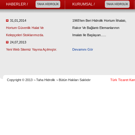
HABERLER /
KURUMSAL /
TAHA HİDROLİK
TAHA HİDROLİK
31,01,2014
1965'ten Beri Hidrolik Hortum İthalatı,
Hortum Güvenlik Halat Ve
Rakor Ve Bağlantı Elemanlarının
Kelepçeleri Stoklarımızda.
Imalatı Ile Başlayan......
24,07,2013
Yeni Web Sitemiz Yayına Açılmıştır.
Devamını Gör
Copyright © 2013 ¬ Taha Hidrolik ¬ Bütün Hakları Saklıdır
Türk Ticaret Kan