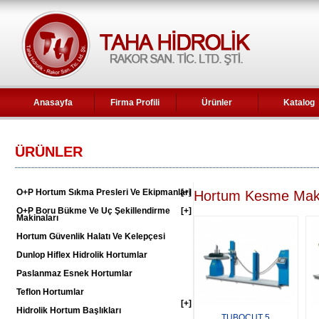
Anasayfa
Firma Profili
Ürünler
Katalog
ÜRÜNLER
O+P Hortum Sıkma Presleri Ve Ekipmanları
[+]
Hortum Kesme Maki
O+P Boru Bükme Ve Uç Şekillendirme
[+]
Makinaları
Hortum Güvenlik Halatı Ve Kelepçesi
Dunlop Hiflex Hidrolik Hortumlar
Paslanmaz Esnek Hortumlar
Teflon Hortumlar
[+]
Hidrolik Hortum Başlıkları
TUBOCUT 5