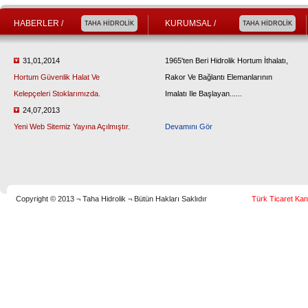
HABERLER /
KURUMSAL /
TAHA HİDROLİK
TAHA HİDROLİK
31,01,2014
1965'ten Beri Hidrolik Hortum İthalatı,
Hortum Güvenlik Halat Ve
Rakor Ve Bağlantı Elemanlarının
Kelepçeleri Stoklarımızda.
Imalatı Ile Başlayan......
24,07,2013
Yeni Web Sitemiz Yayına Açılmıştır.
Devamını Gör
Copyright © 2013 ¬ Taha Hidrolik ¬ Bütün Hakları Saklıdır
Türk Ticaret Kan