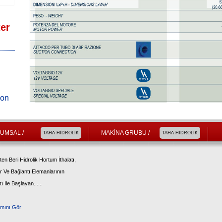
ter
ion
UMSAL /
MAKİNA GRUBU /
TAHA HİDROLİK
TAHA HİDROLİK
ten Beri Hidrolik Hortum İthalatı,
 Ve Bağlantı Elemanlarının
ı Ile Başlayan......
mını Gör