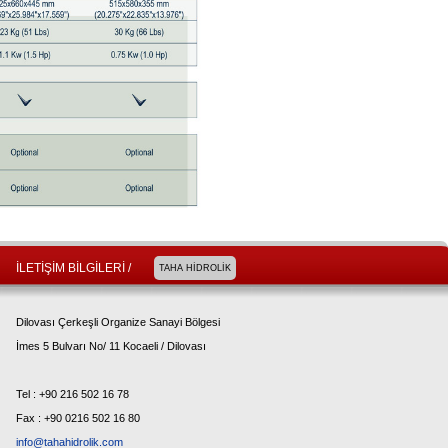
İLETİŞİM BİLGİLERİ /
TAHA HİDROLİK
Dilovası Çerkeşli Organize Sanayi Bölgesi
İmes 5 Bulvarı No/ 11 Kocaeli / Dilovası
Tel : +90 216 502 16 78
Fax : +90 0216 502 16 80
info@tahahidrolik.com