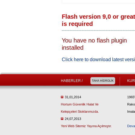
Flash version 9,0 or grea
is required
You have no flash plugin
installed
Click here to download latest vers
HABERLER /
KUR
TAHA HİDROLİK
31,01,2014
1965'
Hortum Güvenlik Halat Ve
Rakor
Kelepçeleri Stoklarımızda.
Imalat
24,07,2013
Yeni Web Sitemiz Yayına Açılmıştır.
Deva