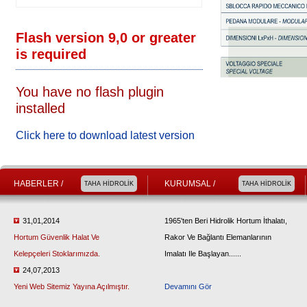
Flash version 9,0 or greater
is required
You have no flash plugin
installed
Click here to download latest version
HABERLER /
KURUMSAL /
TAHA HİDROLİK
TAHA HİDROLİK
31,01,2014
1965'ten Beri Hidrolik Hortum İthalatı,
Hortum Güvenlik Halat Ve
Rakor Ve Bağlantı Elemanlarının
Kelepçeleri Stoklarımızda.
Imalatı Ile Başlayan......
24,07,2013
Yeni Web Sitemiz Yayına Açılmıştır.
Devamını Gör